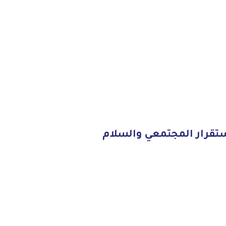
لدولي ومؤسسة شباب سبأ لعرض مشروع سند3 لتعزيز الاستقرار المجتمعي والسلام