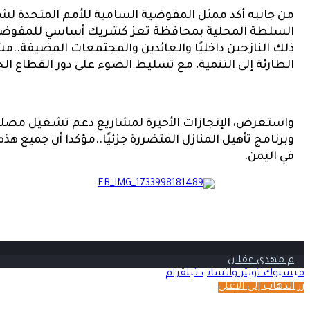
من جانبه أكد ممثل المفوضية السامية للأمم المتحدة لشؤ
السلطة المحلية بمحافظة تعز كشريك أساسي للمفوضية في 
ذلك النازحين داخليًا والعائدين والمجتمعات المضيفة..مش
الطارئة إلى التنمية، مع تسليط الضوء على دور القطاع ا
واستعرض، الإنجازات الأخيرة لمشاريع دعم تشغيل مصلحة
وبرنامج تأهيل المنازل المتضررة جزئيًا..مؤكدا أن جميع ه
في اليمن.
م مهدي عقلان
فيسبوك
تويتر
واتساب
تيلقرام
زر الذهاب إلى الأعلى