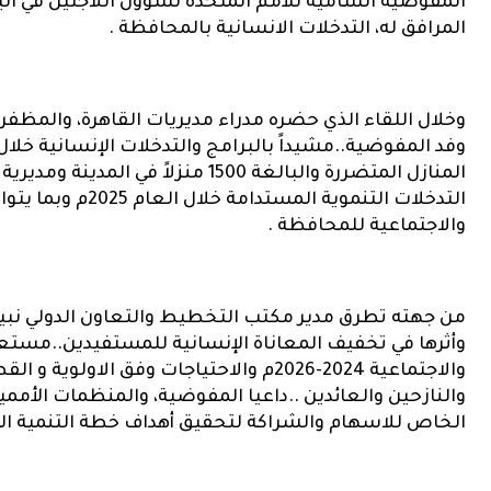
المفوضية السامية للأمم المتحدة لشؤون اللاجئين في اليم
المرافق له، التدخلات الانسانية بالمحافظة .
وخلال اللقاء الذي حضره مدراء مديريات القاهرة، والمظفر
وفد المفوضية..مشيداً بالبرامج والتدخلات الإنسانية خلا
المنازل المتضررة والبالغة 1500 منزلاً
التدخلات التنموية ا
والاجتماعية للمحافظة .
من جهته تطرق مدير مكتب التخطيط والتعاون الدولي نبيل
وأثرها في تخفيف المعاناة الإنسانية للمستفيدين..مستعرض
والاجتماعية 2024-2026م والاحتياجات وفق الا
والنازحين والعائدين ..داعيا المفوضية، والمنظمات الأممية
الخاص للاسهام والشراكة لتحقيق أهداف خطة التنمية ا