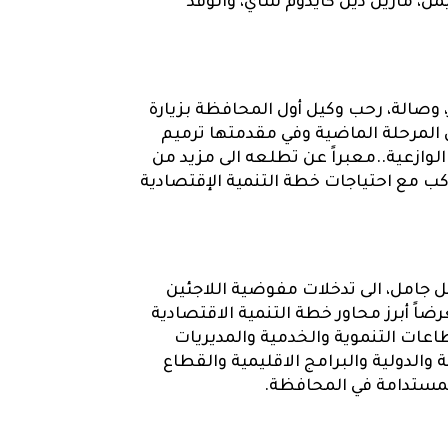
ن، مارين دين كايدوم شاي، والوفد
، وصالة، رحب وكيل أول المحافظة بزيارة
ل المرحلة الماضية وفي مقدمتها ترميم
 في المدينة ومديرية الوازعية..معبراً عن تطلعه الى مزيد من
لمستدامة خلال العام 2025م وبما يتواكب مع احتياجات خطة التنمية الإقتصادية
 جامل، الى تدخلات مفوضية اللاجئين
اً أبرز محاور خطة التنمية الاقتصادية
ولوية و القطاعات التنموية والخدمية والمديريات
 والدولية والبرامج الاقليمية والقطاع
لمستدامة في المحافظة.