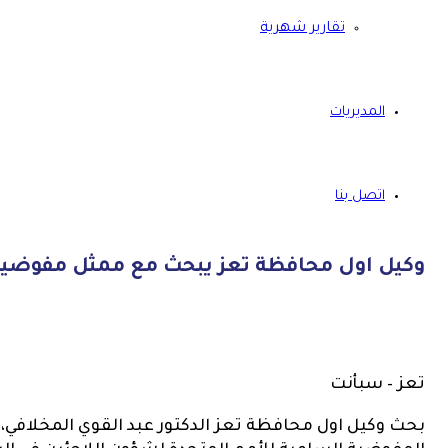
تقارير شهرية
المديريات
اتصل بنا
وكيل اول محافظة تعز يبحث مع ممثل مفوضية ا
تعز – سبأنت