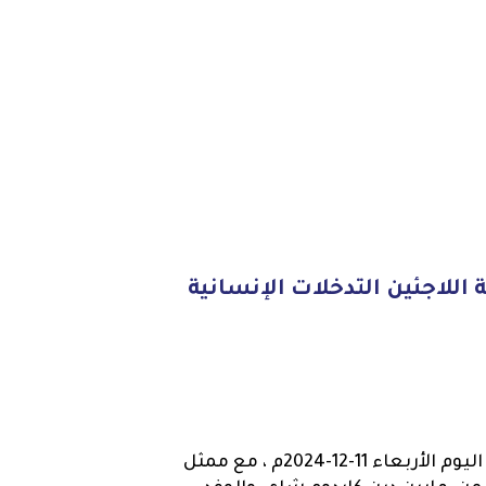
للاجئين التدخلات الإنسانية
بحث وكيل اول محافظة تعز الدكتور عبد القوي المخلافي، اليوم الأربعاء 11-12-2024م ، مع ممثل