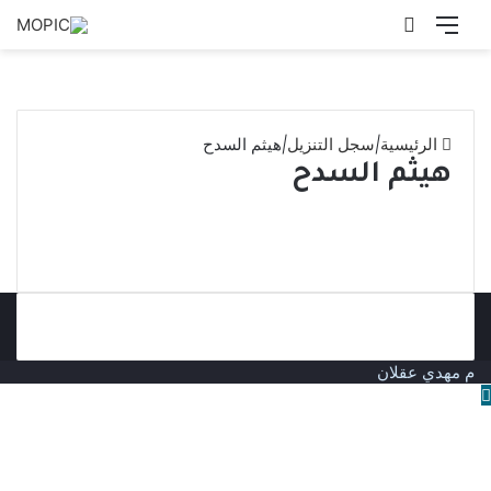
القائمة
بحث
عن
الرئيسية
|
سجل التنزيل
|
هيثم السدح
هيثم السدح
م مهدي عقلان
زر
الذهاب
إلى
الأعلى