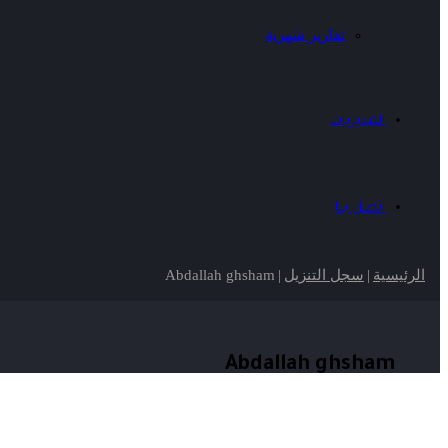
تقارير شهرية
المديريات
اتصل بنا
الرئيسية
|
سجل التنزيل
|
Abdallah ghsham
Abdallah ghsham