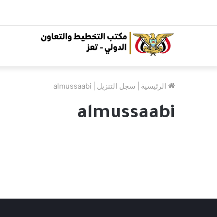
الرئيسية
|
سجل التنزيل
|
almussaabi
almussaabi