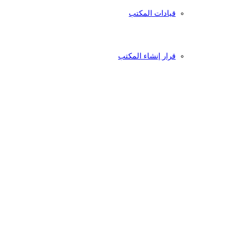
قيادات المكتب
قرار إنشاء المكتب
الخطة الاستراتيجية 2023-2027م
خدمات متنوعة
التقارير والإصدارات