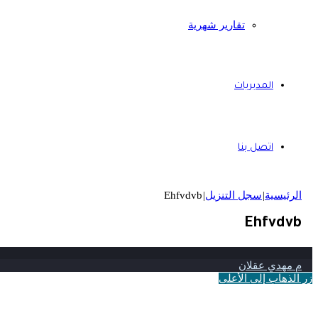
تقارير شهرية
المديريات
اتصل بنا
الرئيسية
|
سجل التنزيل
|
Ehfvdvb
Ehfvdvb
م مهدي عقلان
زر الذهاب إلى الأعلى