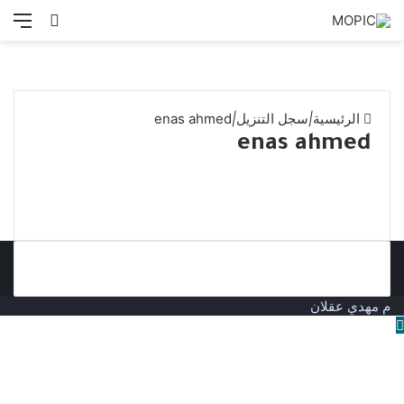
بحث
الق
عن
الرئيسية
|
سجل التنزيل
|
enas ahmed
enas ahmed
م مهدي عقلان
زر
الذهاب
إلى
الأعلى