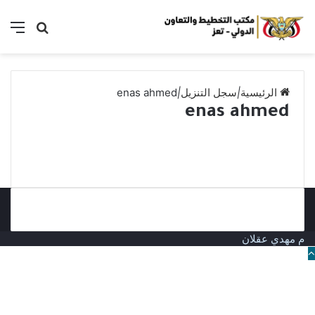
بحث
الق
عن
الرئيسية
|
سجل التنزيل
|
enas ahmed
enas ahmed
م مهدي عقلان
زر
الذهاب
إلى
الأعلى