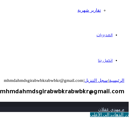
تقارير شهرية
المديريات
اتصل بنا
الرئيسية
|
سجل التنزيل
|
mhmdahmdsgirabwbkrabwbkr@gmail.com
mhmdahmdsgirabwbkrabwbkr@gmail.com
م مهدي عقلان
زر الذهاب إلى الأعلى