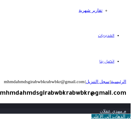
تقارير شهرية
المديريات
اتصل بنا
الرئيسية
|
سجل التنزيل
|
mhmdahmdsgirabwbkrabwbkr@gmail.com
mhmdahmdsgirabwbkrabwbkr@gmail.com
م مهدي عقلان
زر الذهاب إلى الأعلى