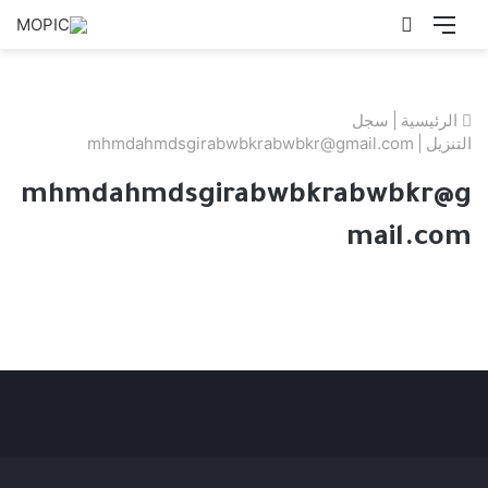
القائمة
بحث
عن
الرئيسية
|
سجل
التنزيل
|
mhmdahmdsgirabwbkrabwbkr@gmail.com
mhmdahmdsgirabwbkrabwbkr@g
mail.com