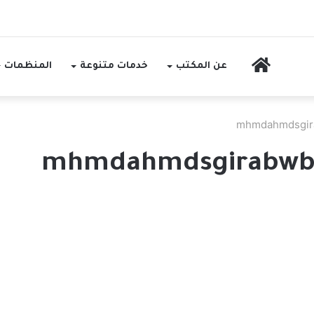
الرئيسية
عن المكتب
خدمات متنوعة
المنظمات
mhmdahmdsgir
mhmdahmdsgirabwbk