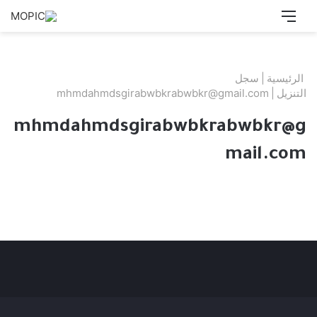
القائمة
بحث
عن
الرئيسية
|
سجل
التنزيل
|
mhmdahmdsgirabwbkrabwbkr@gmail.com
mhmdahmdsgirabwbkrabwbkr@g
mail.com