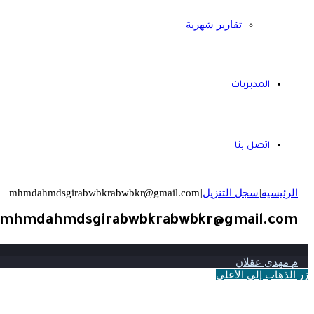
تقارير شهرية
المديريات
اتصل بنا
الرئيسية
|
سجل التنزيل
|
mhmdahmdsgirabwbkrabwbkr@gmail.com
mhmdahmdsgirabwbkrabwbkr@gmail.com
م مهدي عقلان
زر الذهاب إلى الأعلى