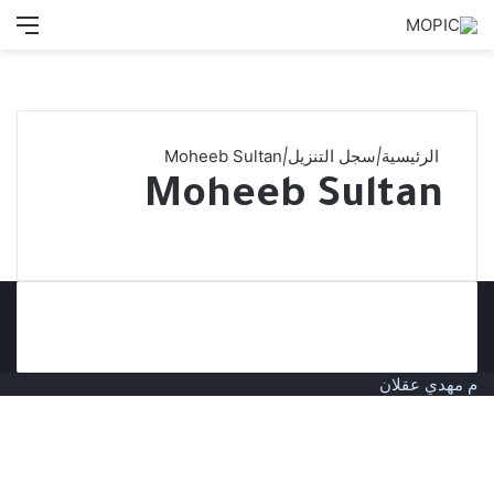
بحث
الق
عن
الرئيسية
|
سجل التنزيل
|
Moheeb Sultan
Moheeb Sultan
م مهدي عقلان
زر
الذهاب
إلى
الأعلى