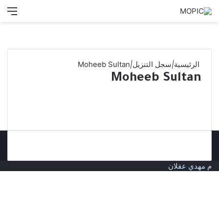
بحث
الق
عن
الرئيسية
|
سجل التنزيل
|
Moheeb Sultan
Moheeb Sultan
م مهدي عقلان
زر
الذهاب
إلى
الأعلى