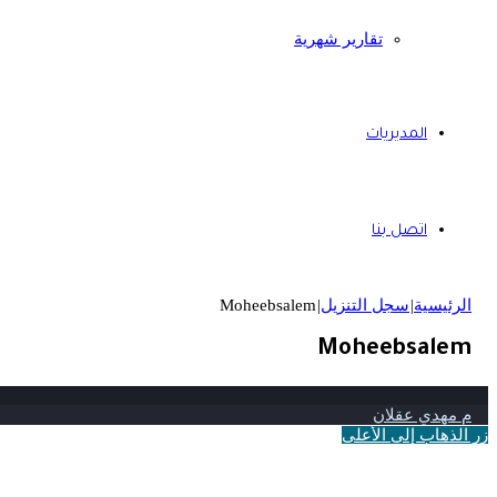
تقارير شهرية
المديريات
اتصل بنا
الرئيسية
|
سجل التنزيل
|
Moheebsalem
Moheebsalem
م مهدي عقلان
زر الذهاب إلى الأعلى