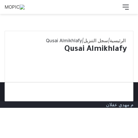
القائمة
بحث
عن
الرئيسية
|
سجل التنزيل
|
Qusai Almikhlafy
Qusai Almikhlafy
م مهدي عقلان
زر
الذهاب
إلى
الأعلى