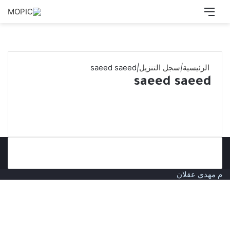
القائمة
بحث
عن
الرئيسية
|
سجل التنزيل
|
saeed saeed
saeed saeed
م مهدي عقلان
زر
الذهاب
إلى
الأعلى