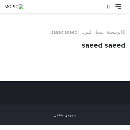
القائمة
بحث
عن
الرئيسية
|
سجل التنزيل
|
saeed saeed
saeed saeed
م مهدي عقلان