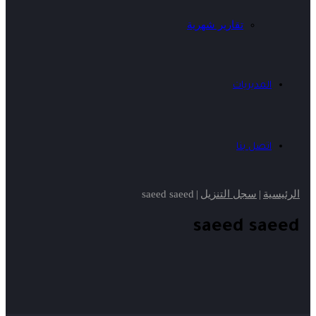
تقارير شهرية
المديريات
اتصل بنا
الرئيسية
|
سجل التنزيل
|
saeed saeed
saeed saeed