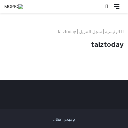
القائمة
بحث
عن
الرئيسية
|
سجل التنزيل
|
taiztoday
taiztoday
م مهدي عقلان