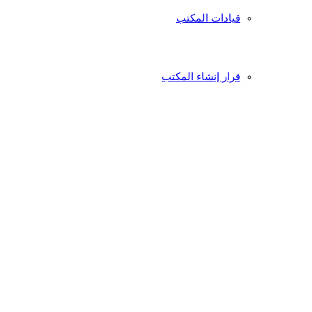
قيادات المكتب
قرار إنشاء المكتب
الخطة الاستراتيجية 2023-2027م
خدمات متنوعة
التقارير والإصدارات