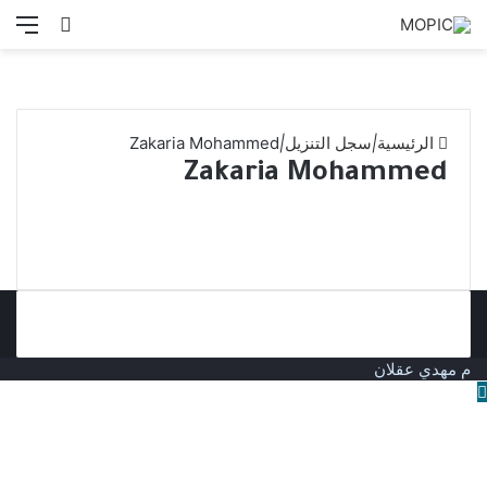
بحث
الق
عن
الرئيسية
|
سجل التنزيل
|
Zakaria Mohammed
Zakaria Mohammed
م مهدي عقلان
زر
الذهاب
إلى
الأعلى