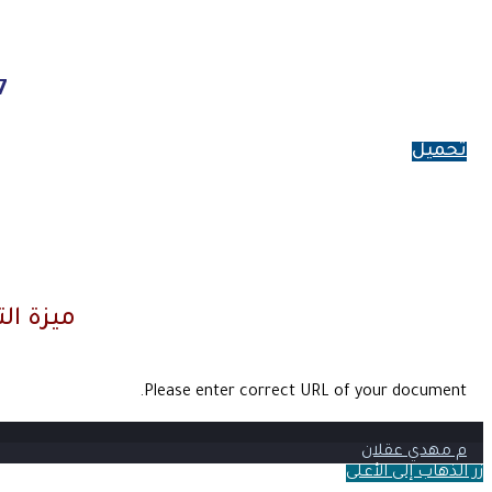
7
تحميل
ميزة ال
Please enter correct URL of your document.
م مهدي عقلان
زر الذهاب إلى الأعلى