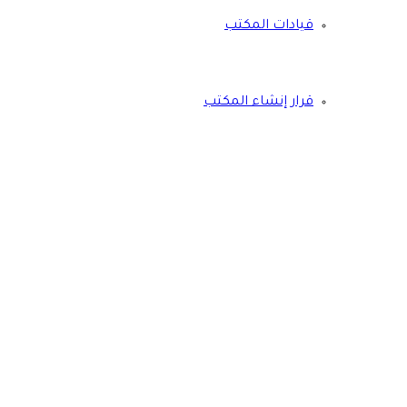
قيادات المكتب
قرار إنشاء المكتب
الخطة الاستراتيجية 2023-2027م
خدمات متنوعة
التقارير والإصدارات